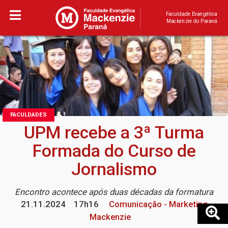
Faculdade Evangélica
Mackenzie do Paraná
FACULDADES
UPM recebe a 3ª Turma
Formada do Curso de
Jornalismo
Encontro acontece após duas décadas da formatura
21.11.2024
17h16
Comunicação - Marketing
Mackenzie