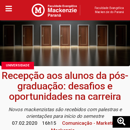
Faculdade Evangélica
Mackenzie do Paraná
UNIVERSIDADE
Recepção aos alunos da pós-
graduação: desafios e
oportunidades na carreira
Novos mackenzistas são recebidos com palestras e
orientações para início do semestre
07.02.2020
16h15
Comunicação - Marketing