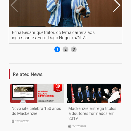
Edna Bedani, que tratou do tema carreira aos
Gu
ingressantes. Foto: Dago Nogueira/NTAI
No
1
2
3
Related News
Novo site celebra 150 anos
Mackenzie entrega títulos
do Mackenzie
a doutores formados em
2019
07/02/2020
06/02/2020