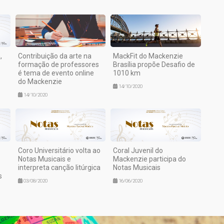
,
Contribuição da arte na
MackFit do Mackenzie
formação de professores
Brasília propõe Desafio de
é tema de evento online
1010 km
do Mackenzie
14/10/2020
14/10/2020
Coro Universitário volta ao
Coral Juvenil do
Notas Musicais e
Mackenzie participa do
interpreta canção litúrgica
Notas Musicais
s
03/08/2020
16/06/2020