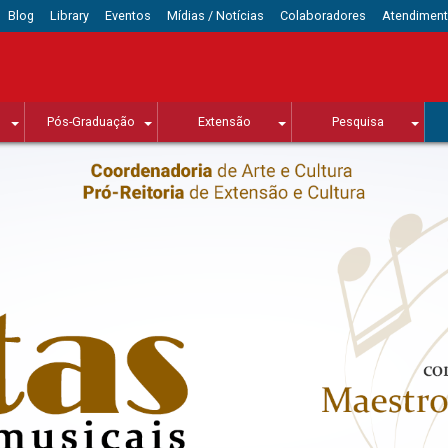
Blog
Library
Eventos
Mídias / Notícias
Colaboradores
Atendimen
Pós-Graduação
Extensão
Pesquisa