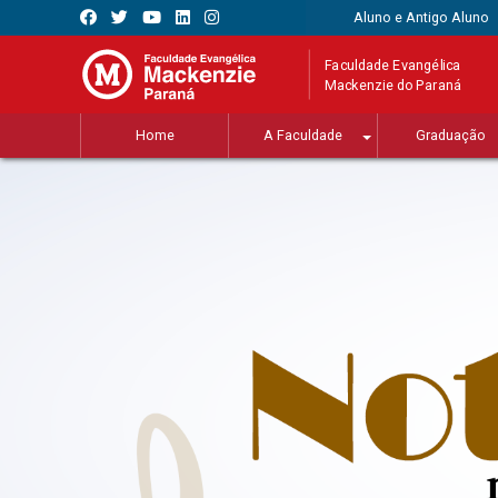
Aluno e Antigo Aluno
Faculdade Evangélica
Mackenzie do Paraná
Home
A Faculdade
Graduação