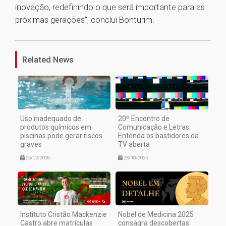
inovação, redefinindo o que será importante para as
próximas gerações”, conclui Bonturim.
1
Related News
Uso inadequado de
20º Encontro de
produtos químicos em
Comunicação e Letras:
piscinas pode gerar riscos
Entenda os bastidores da
graves
TV aberta
25/02/2026
23/10/2025
Instituto Cristão Mackenzie
Nobel de Medicina 2025
Castro abre matrículas
consagra descobertas