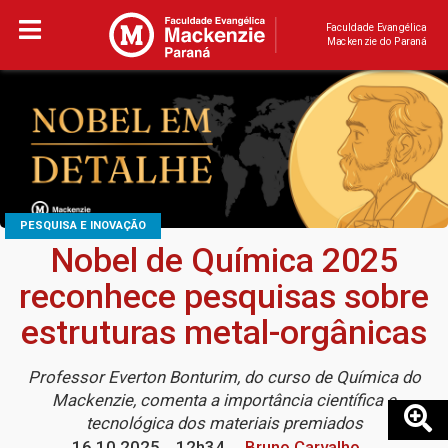
Faculdade Evangélica
Mackenzie do Paraná
PESQUISA E INOVAÇÃO
Nobel de Química 2025
reconhece pesquisas sobre
estruturas metal-orgânicas
Professor Everton Bonturim, do curso de Química do
Mackenzie, comenta a importância científica e
tecnológica dos materiais premiados
16.10.2025
12h34
Bruno Carvalho