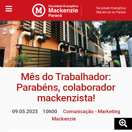
Faculdade Evangélica
Mackenzie do Paraná
Mês do Trabalhador:
Parabéns, colaborador
mackenzista!
09.05.2023
10h00
Comunicação - Marketing
Mackenzie