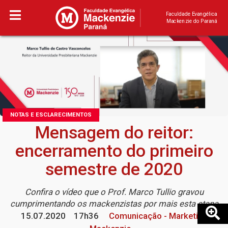
Faculdade Evangélica
Mackenzie do Paraná
NOTAS E ESCLARECIMENTOS
Mensagem do reitor:
encerramento do primeiro
semestre de 2020
Confira o vídeo que o Prof. Marco Tullio gravou
cumprimentando os mackenzistas por mais esta etapa
15.07.2020
17h36
Comunicação - Marketing