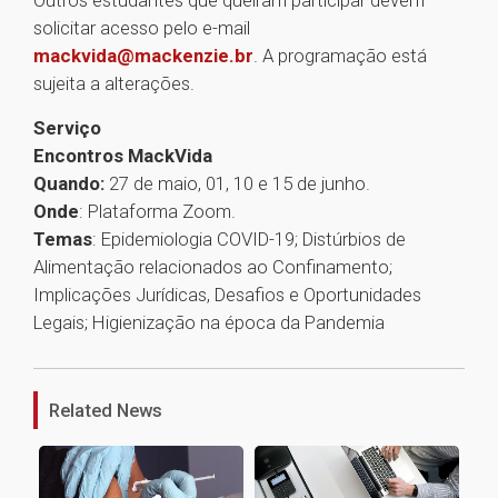
Outros estudantes que queiram participar devem
solicitar acesso pelo e-mail
mackvida@mackenzie.br
. A programação está
sujeita a alterações.
Serviço
Encontros MackVida
Quando:
27 de maio, 01, 10 e 15 de junho.
Onde
: Plataforma Zoom.
Temas
: Epidemiologia COVID-19; Distúrbios de
Alimentação relacionados ao Confinamento;
Implicações Jurídicas, Desafios e Oportunidades
Legais; Higienização na época da Pandemia
1
Related News