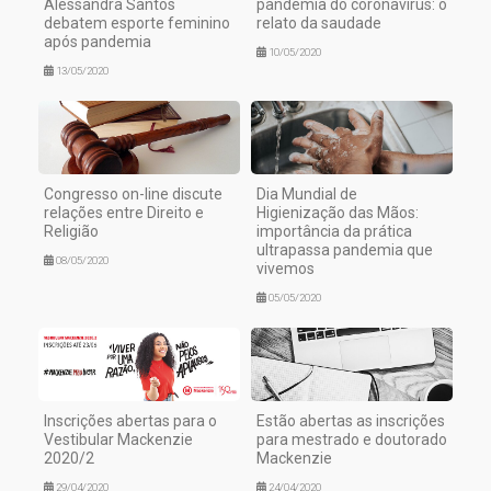
Alessandra Santos
pandemia do coronavírus: o
debatem esporte feminino
relato da saudade
após pandemia
10/05/2020
13/05/2020
Congresso on-line discute
Dia Mundial de
relações entre Direito e
Higienização das Mãos:
Religião
importância da prática
ultrapassa pandemia que
08/05/2020
vivemos
05/05/2020
Inscrições abertas para o
Estão abertas as inscrições
Vestibular Mackenzie
para mestrado e doutorado
2020/2
Mackenzie
29/04/2020
24/04/2020