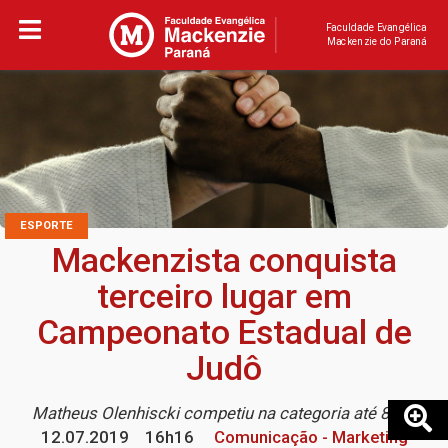
Faculdade Evangélica
Mackenzie do Paraná
ESPORTE
Mackenzista conquista
terceiro lugar em
Campeonato Estadual de
Judô
Matheus Olenhiscki competiu na categoria até 81kg
12.07.2019
16h16
Comunicação - Marketing