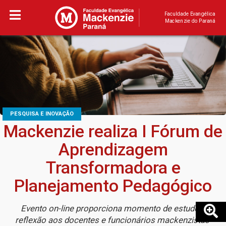
Faculdade Evangélica
Mackenzie do Paraná
PESQUISA E INOVAÇÃO
Mackenzie realiza I Fórum de
Aprendizagem
Transformadora e
Planejamento Pedagógico
Evento on-line proporciona momento de estudo e
reflexão aos docentes e funcionários mackenzistas