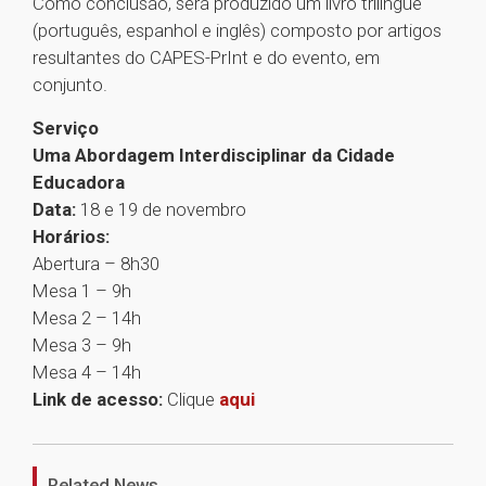
Como conclusão, será produzido um livro trilíngue
(português, espanhol e inglês) composto por artigos
resultantes do CAPES-PrInt e do evento, em
conjunto.
Serviço
Uma Abordagem Interdisciplinar da Cidade
Educadora
Data:
18 e 19 de novembro
Horários:
Abertura – 8h30
Mesa 1 – 9h
Mesa 2 – 14h
Mesa 3 – 9h
Mesa 4 – 14h
Link de acesso:
Clique
aqui
1
Related News