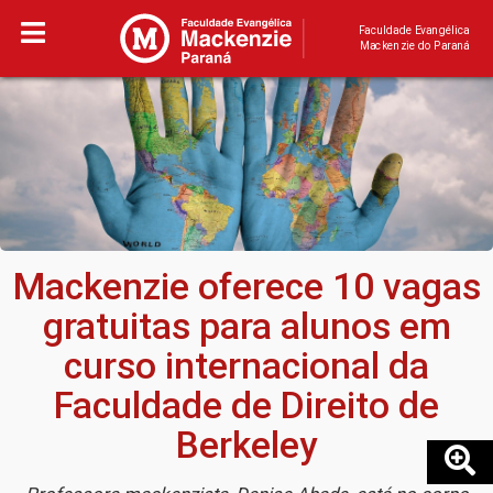
Faculdade Evangélica
Mackenzie do Paraná
Mackenzie oferece 10 vagas
gratuitas para alunos em
curso internacional da
Faculdade de Direito de
Berkeley