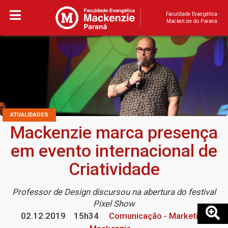
Faculdade Evangélica
Mackenzie do Paraná
ATUALIDADES
Mackenzie marca presença
em evento internacional de
Criatividade
Professor de Design discursou na abertura do festival
Pixel Show
02.12.2019
15h34
Comunicação - Marketing