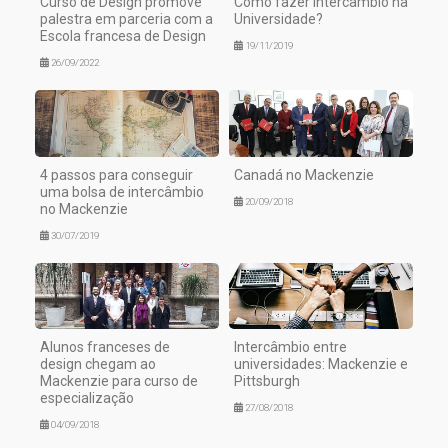
Curso de Design promove
Como fazer intercâmbio na
palestra em parceria com a
Universidade?
Escola francesa de Design
19/11/2019
26/09/2022
4 passos para conseguir
Canadá no Mackenzie
uma bolsa de intercâmbio
20/09/2018
no Mackenzie
30/07/2019
Alunos franceses de
Intercâmbio entre
design chegam ao
universidades: Mackenzie e
Mackenzie para curso de
Pittsburgh
especialização
27/08/2018
04/09/2018