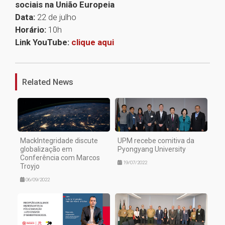
sociais na União Europeia
Data:
22 de julho
Horário:
10h
Link YouTube:
clique aqui
1
Related News
MackIntegridade discute
UPM recebe comitiva da
globalização em
Pyongyang University
Conferência com Marcos
19/07/2022
Troyjo
06/09/2022