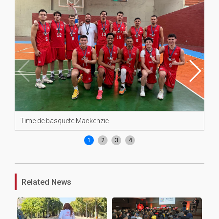
Time de basquete Mackenzie
At
1
2
3
4
Related News