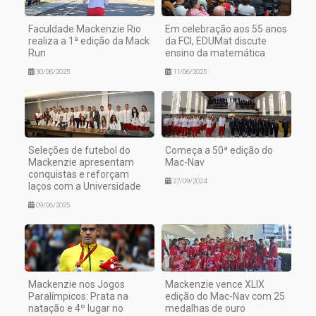
Faculdade Mackenzie Rio
Em celebração aos 55 anos
realiza a 1ª edição da Mack
da FCI, EDUMat discute
Run
ensino da matemática
30/06/2025
11/06/2025
Seleções de futebol do
Começa a 50ª edição do
Mackenzie apresentam
Mac-Nav
conquistas e reforçam
27/09/2024
laços com a Universidade
09/06/2025
Mackenzie nos Jogos
Mackenzie vence XLIX
Paralímpicos: Prata na
edição do Mac-Nav com 25
natação e 4º lugar no
medalhas de ouro