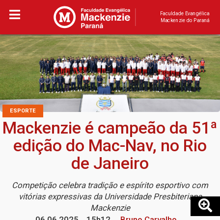
Faculdade Evangélica
Mackenzie do Paraná
ESPORTE
Mackenzie é campeão da 51ª
edição do Mac-Nav, no Rio
de Janeiro
Competição celebra tradição e espírito esportivo com
vitórias expressivas da Universidade Presbiteriana
Mackenzie
06.06.2025
15h12
Bruno Carvalho