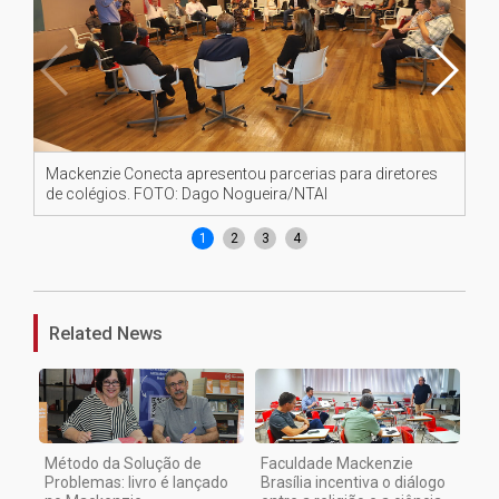
Mackenzie Conecta apresentou parcerias para diretores
Ma
de colégios. FOTO: Dago Nogueira/NTAI
de
1
2
3
4
Related News
Método da Solução de
Faculdade Mackenzie
Problemas: livro é lançado
Brasília incentiva o diálogo