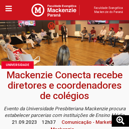
Faculdade Evangélica
Mackenzie do Paraná
UNIVERSIDADE
Mackenzie Conecta recebe
diretores e coordenadores
de colégios
Evento da Universidade Presbiteriana Mackenzie procura
estabelecer parcerias com instituições de Ensino Médio
21.09.2023
12h37
Comunicação - Marketing