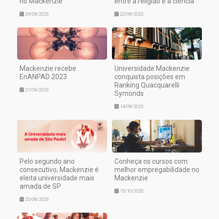
no Mackenzie
entre a religião e a ciência
29/09/2023
22/09/2023
Mackenzie recebe
Universidade Mackenzie
EnANPAD 2023
conquista posições em
Ranking Quacquarelli
21/09/2023
Symonds
14/09/2023
Pelo segundo ano
Conheça os cursos com
consecutivo, Mackenzie é
melhor empregabilidade no
eleita universidade mais
Mackenzie
amada de SP
15/10/2020
25/08/2023