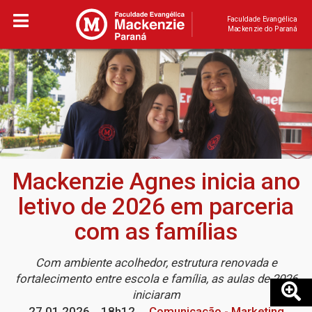
Faculdade Evangélica
Mackenzie do Paraná
Mackenzie Agnes inicia ano
letivo de 2026 em parceria
com as famílias
Com ambiente acolhedor, estrutura renovada e
fortalecimento entre escola e família, as aulas de 2026
iniciaram
27.01.2026
18h12
Comunicação - Marketing