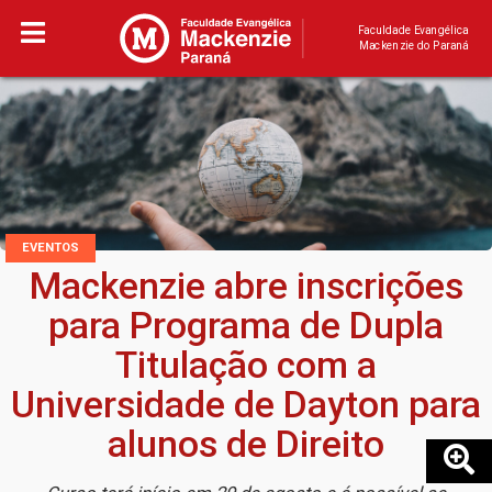
Faculdade Evangélica
Mackenzie do Paraná
EVENTOS
Mackenzie abre inscrições
para Programa de Dupla
Titulação com a
Universidade de Dayton para
alunos de Direito