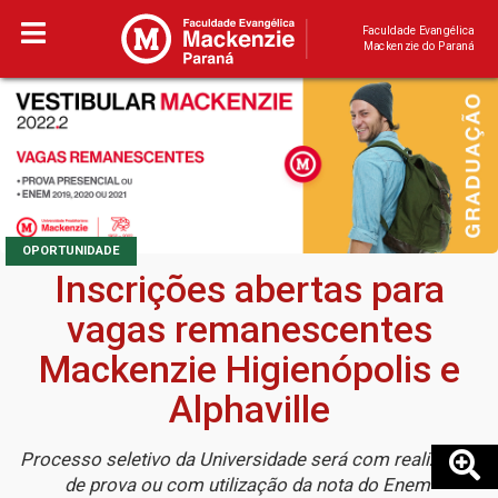
Faculdade Evangélica
Mackenzie do Paraná
OPORTUNIDADE
Inscrições abertas para
vagas remanescentes
Mackenzie Higienópolis e
Alphaville
Processo seletivo da Universidade será com realização
de prova ou com utilização da nota do Enem