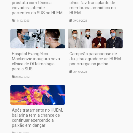
próstata com técnica
olhos faz transplante de
inovadora atende
membrana amniótica no
pacientes do SUS no HUEM
HUEM
11/12/2023
09/03/2023
Hospital Evangélico
Campeão paranaense de
Mackenzie inaugura nova
Jiu-jitsu agradece ao HUEM
clínica de Oftalmologia
por cirurgia no joelho
para o SUS
06/10/2021
01/02/2022
Após tratamento no HUEM,
bailarina tem a chance de
continuar exercendo a
paixão em dançar