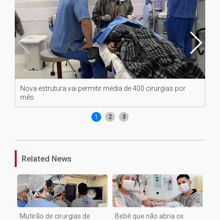
Nova estrutura vai permitir média de 400 cirurgias por
Dr
mês.
se
1
2
3
Related News
Mutirão de cirurgias de
Bebê que não abria os