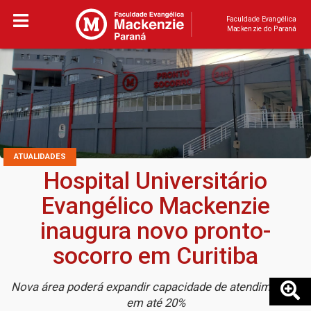
Faculdade Evangélica
Mackenzie do Paraná
ATUALIDADES
Hospital Universitário
Evangélico Mackenzie
inaugura novo pronto-
socorro em Curitiba
Nova área poderá expandir capacidade de atendimentos
em até 20%