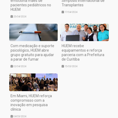
emociona mães de
Simpósio Internacional de
pacientes pediátricos no
Transplantes
HUEM
17/04/2024
25/04/2024
Com medicação e suporte
HUEM recebe
psicológico, HUEM abre
equipamentos e reforça
grupo gratuito para ajudar
parceria com a Prefeitura
a parar de fumar
de Curitiba
02/04/2024
15/03/2024
Em Miami, HUEM reforça
compromisso com a
inovação em pesquisa
clínica
04/03/2024