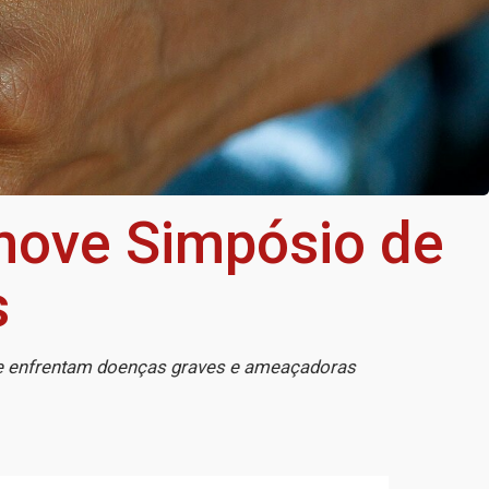
move Simpósio de
s
que enfrentam doenças graves e ameaçadoras