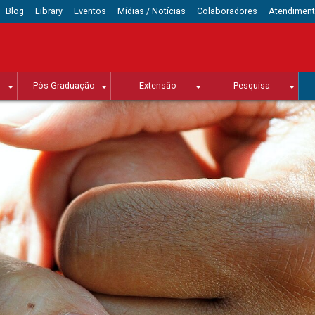
Blog
Library
Eventos
Mídias / Notícias
Colaboradores
Atendimen
Pós-Graduação
Extensão
Pesquisa