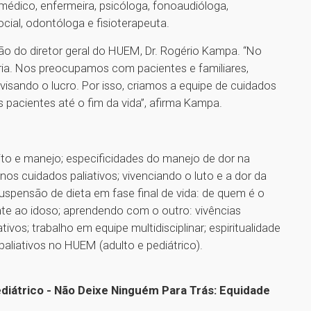
 médico, enfermeira, psicóloga, fonoaudióloga,
ocial, odontóloga e fisioterapeuta.
ão do diretor geral do HUEM, Dr. Rogério Kampa. “No
a. Nos preocupamos com pacientes e familiares,
visando o lucro. Por isso, criamos a equipe de cuidados
s pacientes até o fim da vida”, afirma Kampa.
to e manejo; especificidades do manejo de dor na
os cuidados paliativos; vivenciando o luto e a dor da
uspensão de dieta em fase final de vida: de quem é o
te ao idoso; aprendendo com o outro: vivências
ivos; trabalho em equipe multidisciplinar; espiritualidade
 paliativos no HUEM (adulto e pediátrico).
ediátrico - Não Deixe Ninguém Para Trás: Equidade