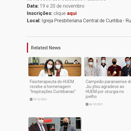
Data:
19 e 20 de novembro
Inscrições:
clique
aqui
Local:
Igreja Presbiteriana Central de Curitiba 
Related News
Fisioterapeuta do HUEM
Campeão paranaense d
recebe a homenagem
Jiu-jitsu agradece ao
“Inspirações Curitibanas”
HUEM por cirurgia no
joelho
10/12/2021
06/10/2021