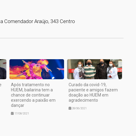
- Rua Comendador Araújo, 343 Centro
1
e
Após tratamento no
Curado da covid-19,
HUEM, bailarina tem a
paciente e amigos fazem
chance de continuar
doação ao HUEM em
exercendo a paixão em
agradecimento
dançar
28/06/2021
17/08/2021