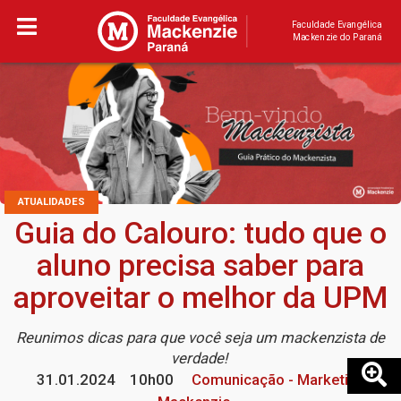
Faculdade Evangélica
Mackenzie do Paraná
ATUALIDADES
Guia do Calouro: tudo que o
aluno precisa saber para
aproveitar o melhor da UPM
Reunimos dicas para que você seja um mackenzista de
verdade!
31.01.2024
10h00
Comunicação - Marketing