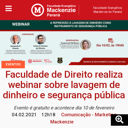
Faculdade Evangélica
Mackenzie do Paraná
EVENTOS
Faculdade de Direito realiza
webinar sobre lavagem de
dinheiro e segurança pública
Evento é gratuito e acontece dia 10 de fevereiro
04.02.2021
12h18
Comunicação - Marketing
Mackenzie