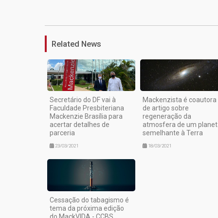
Related News
Secretário do DF vai à
Mackenzista é coautora
Faculdade Presbiteriana
de artigo sobre
Mackenzie Brasília para
regeneração da
acertar detalhes de
atmosfera de um planet
parceria
semelhante à Terra
23/03/2021
18/03/2021
Cessação do tabagismo é
tema da próxima edição
do MackVIDA - CCBS