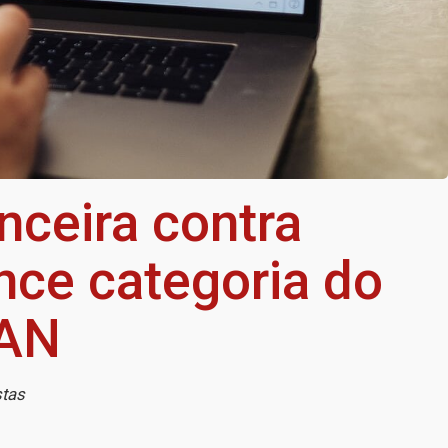
nceira contra
nce categoria do
BAN
stas