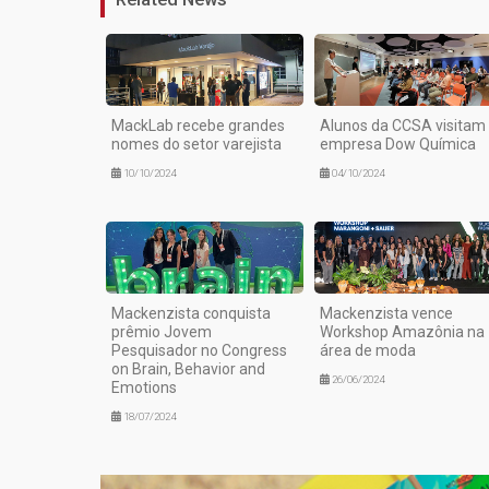
MackLab recebe grandes
Alunos da CCSA visitam
nomes do setor varejista
empresa Dow Química
10/10/2024
04/10/2024
Mackenzista conquista
Mackenzista vence
prêmio Jovem
Workshop Amazônia na
Pesquisador no Congress
área de moda
on Brain, Behavior and
26/06/2024
Emotions
18/07/2024