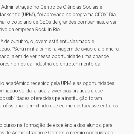
 Administração no Centro de Ciências Sociais e
 Mackenzie (UPM), foi aprovado no programa CEOx1Dia,
iar o cotidiano de CEOs de grandes companhias, e vai
tivo da empresa Rock In Rio.
 1º de outubro, o jovem está entusiasmado e
ção: “Será minha primeira viagem de avião e a primeira
mado, além de ver nessa oportunidade uma chance
iores nomes da indústria do entretenimento da
oio acadêmico recebido pela UPM e as oportunidades
ormação sólida, aliada a vivências práticas e que
possibilidades oferecidas pela instituição foram
rofissional, permitindo que eu me destacasse entre os
o curso na formação de excelência dos alunos, para
sos de Administração e Comex, o prêmio conquistado