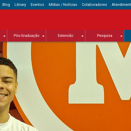
Blog
Library
Eventos
Mídias / Notícias
Colaboradores
Atendimen
Pós-Graduação
Extensão
Pesquisa