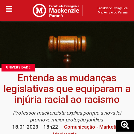
Faculdade Evangélica
Mackenzie do Paraná
UNIVERSIDADE
Entenda as mudanças
legislativas que equiparam a
injúria racial ao racismo
Professor mackenzista explica porque a nova lei
promove maior proteção jurídica
18.01.2023
18h22
Comunicação - Marketing