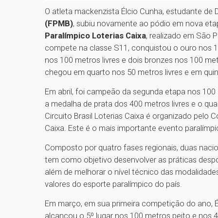
O atleta mackenzista Élcio Cunha, estudante de D
(FPMB)
, subiu novamente ao pódio em nova et
Paralímpico Loterias Caixa
, realizado em São P
compete na classe S11, conquistou o ouro nos 1
nos 100 metros livres e dois bronzes nos 100 me
chegou em quarto nos 50 metros livres e em qui
Em abril, foi campeão da segunda etapa nos 100 
a medalha de prata dos 400 metros livres e o quar
Circuito Brasil Loterias Caixa é organizado pelo C
Caixa. Este é o mais importante evento paralímpic
Composto por quatro fases regionais, duas naci
tem como objetivo desenvolver as práticas despor
além de melhorar o nível técnico das modalidades
valores do esporte paralímpico do país.
Em março, em sua primeira competição do ano, Élc
alcançou o 5º lugar nos 100 metros peito e nos 40