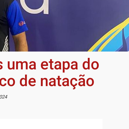
s uma etapa do
ico de natação
2024