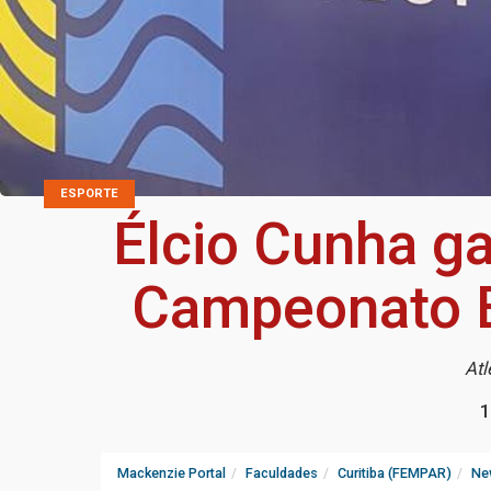
ESPORTE
Élcio Cunha g
Campeonato Br
Atl
1
Mackenzie Portal
Faculdades
Curitiba (FEMPAR)
Ne