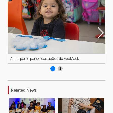
Aluna participando das ações do EcoMack.
Al
1
2
Related News