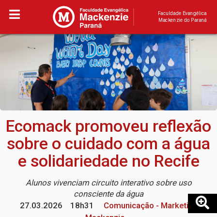
Faculdade Evangélica
Mackenzie do Paraná
Ecomack promoveu reflexão
sobre o cuidado com a água
e solidariedade no Recife
Alunos vivenciam circuito interativo sobre uso
consciente da água
27.03.2026
18h31
Comunicação - Marketing