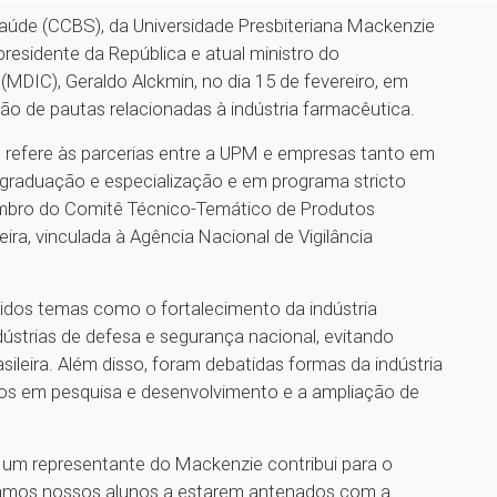
Saúde (CCBS), da Universidade Presbiteriana Mackenzie
presidente da República e atual ministro do
(MDIC), Geraldo Alckmin, no dia 15 de fevereiro, em
são de pautas relacionadas à indústria farmacêutica.
 refere às parcerias entre a UPM e empresas tanto em
 graduação e especialização e em programa stricto
embro do Comitê Técnico-Temático de Produtos
ira, vinculada à Agência Nacional de Vigilância
idos temas como o fortalecimento da indústria
strias de defesa e segurança nacional, evitando
leira. Além disso, foram debatidas formas da indústria
os em pesquisa e desenvolvimento e a ampliação de
e um representante do Mackenzie contribui para o
mulamos nossos alunos a estarem antenados com a