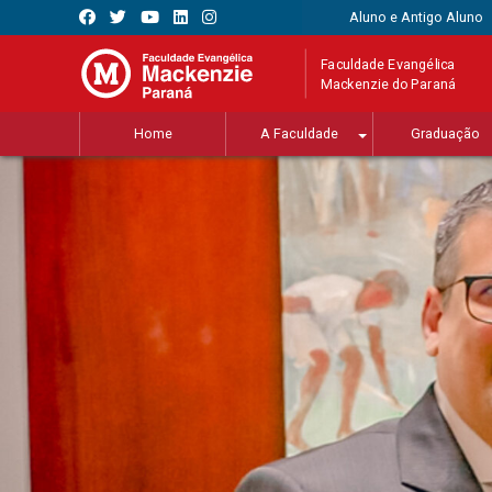
Aluno e Antigo Aluno
Faculdade Evangélica
Mackenzie do Paraná
Home
A Faculdade
Graduação