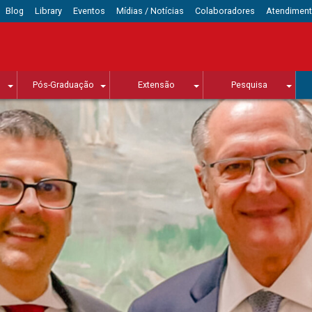
Blog
Library
Eventos
Mídias / Notícias
Colaboradores
Atendimen
Pós-Graduação
Extensão
Pesquisa