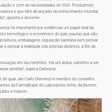
pulação e com as necessidades do SUS. Produzimos
ovadora e que têm alcançado reconhecimento mundial
ção”, aponta o docente.
ersa foi importante por evidenciar um papel vital da
mento tecnológico e econômico do país, pautas que são
positivos, embalagens, regulação sanitária sem pensar
 e pensar a realidade sob prismas distintos, a fim de
 inovação em seu território. Há um árduo caminho a ser
se sentido”, explica Delorenzi.
l, do qual Jan Carlo Delorenzi é membro do conselho
tantes da FarmaBrasil, do Laboratório Achè, da Biomm,
 Libbs e Hebron.