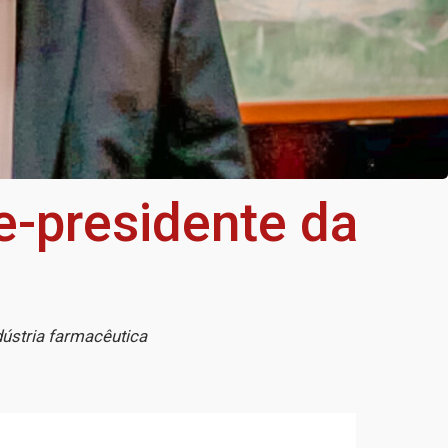
e-presidente da
dústria farmacêutica