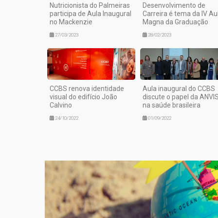
Nutricionista do Palmeiras
Desenvolvimento de
participa de Aula Inaugural
Carreira é tema da IV Au
no Mackenzie
Magna da Graduação
27/03/2023
28/02/2023
CCBS renova identidade
Aula inaugural do CCBS
visual do edifício João
discute o papel da ANVI
Calvino
na saúde brasileira
24/10/2022
01/09/2022