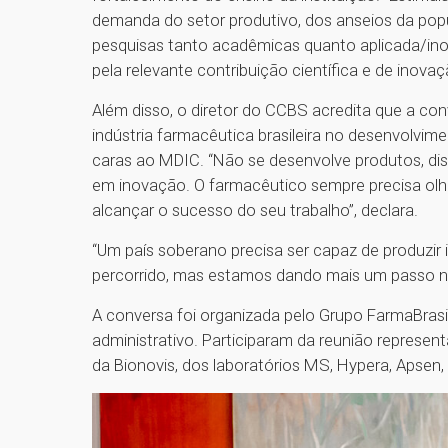
demanda do setor produtivo, dos anseios da po
pesquisas tanto acadêmicas quanto aplicada/in
pela relevante contribuição científica e de inova
Além disso, o diretor do CCBS acredita que a conv
indústria farmacêutica brasileira no desenvolvi
caras ao MDIC. “Não se desenvolve produtos, dis
em inovação. O farmacêutico sempre precisa olhar
alcançar o sucesso do seu trabalho”, declara.
“Um país soberano precisa ser capaz de produzir
percorrido, mas estamos dando mais um passo nes
A conversa foi organizada pelo Grupo FarmaBrasi
administrativo. Participaram da reunião represen
da Bionovis, dos laboratórios MS, Hypera, Apsen,