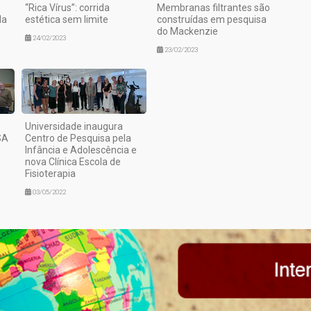
“Rica Vírus”: corrida
Membranas filtrantes são
la
estética sem limite
construídas em pesquisa
do Mackenzie
24/02/2023
23/02/2023
Universidade inaugura
SA
Centro de Pesquisa pela
Infância e Adolescência e
nova Clínica Escola de
Fisioterapia
03/05/2022