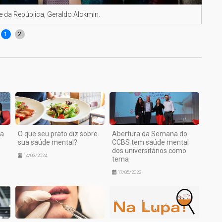
te da República, Geraldo Alckmin.
Repr
1
2
da
O que seu prato diz sobre
Abertura da Semana do
sua saúde mental?
CCBS tem saúde mental
dos universitários como
14/03/2024
tema
17/05/2023