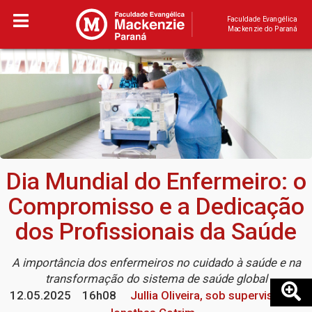
Faculdade Evangélica
Mackenzie do Paraná
Dia Mundial do Enfermeiro: o
Compromisso e a Dedicação
dos Profissionais da Saúde
A importância dos enfermeiros no cuidado à saúde e na
transformação do sistema de saúde global
12.05.2025
16h08
Jullia Oliveira, sob supervisão de