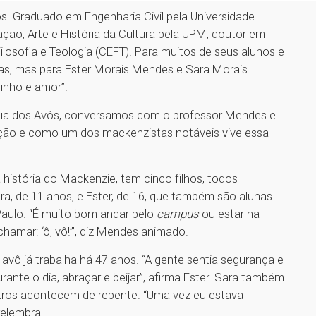
. Graduado em Engenharia Civil pela Universidade
ão, Arte e História da Cultura pela UPM, doutor em
ilosofia e Teologia (CEFT). Para muitos de seus alunos e
s, mas para Ester Morais Mendes e Sara Morais
rinho e amor”.
Dia dos Avós, conversamos com o professor Mendes e
lação e como um dos mackenzistas notáveis vive essa
história do Mackenzie, tem cinco filhos, todos
ara, de 11 anos, e Ester, de 16, que também são alunas
aulo. “É muito bom andar pelo
campus
ou estar na
hamar: ‘ô, vô!’”, diz Mendes animado.
 avô já trabalha há 47 anos. “A gente sentia segurança e
rante o dia, abraçar e beijar”, afirma Ester. Sara também
tros acontecem de repente. “Uma vez eu estava
 relembra.