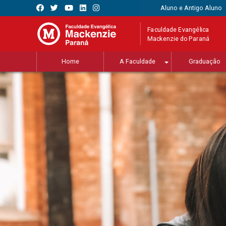
Aluno e Antigo Aluno
Faculdade Evangélica
Mackenzie do Paraná
Home
A Faculdade
Graduação