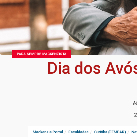
PARA SEMPRE MACKENZISTA
Dia dos Avó
M
2
Mackenzie Portal
Faculdades
Curitiba (FEMPAR)
Ne