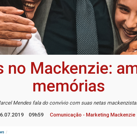
s no Mackenzie: amo
memórias
arcel Mendes fala do convívio com suas netas mackenzist
6.07.2019
09h59
Comunicação - Marketing Mackenzie
ws