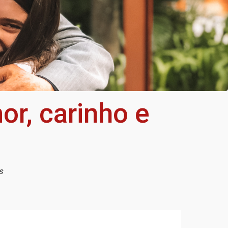
r, carinho e
as