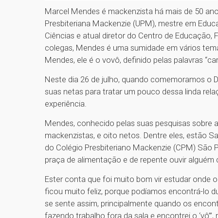
Marcel Mendes é mackenzista há mais de 50 anos
Presbiteriana Mackenzie (UPM), mestre em Educaç
Ciências e atual diretor do Centro de Educação, F
colegas, Mendes é uma sumidade em vários tema
Mendes, ele é o vovô, definido pelas palavras “ca
Neste dia 26 de julho, quando comemoramos o 
suas netas para tratar um pouco dessa linda re
experiência.
Mendes, conhecido pelas suas pesquisas sobre a 
mackenzistas, e oito netos. Dentre eles, estão S
do Colégio Presbiteriano Mackenzie (CPM) São P
praça de alimentação e de repente ouvir alguém c
Ester conta que foi muito bom vir estudar onde o
ficou muito feliz, porque podíamos encontrá-lo du
se sente assim, principalmente quando os encon
fazendo trabalho fora da sala e encontrei o ‘vô’”,