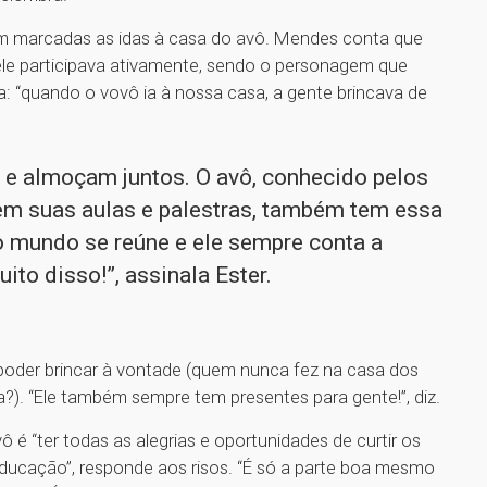
ram marcadas as idas à casa do avô. Mendes conta que
ele participava ativamente, sendo o personagem que
ra: “quando o vovô ia à nossa casa, a gente brincava de
m e almoçam juntos. O avô, conhecido pelos
em suas aulas e palestras, também tem essa
o mundo se reúne e ele sempre conta a
ito disso!”, assinala Ester.
 poder brincar à vontade (quem nunca fez na casa dos
?). “Ele também sempre tem presentes para gente!”, diz.
 é “ter todas as alegrias e oportunidades de curtir os
ducação”, responde aos risos. “É só a parte boa mesmo