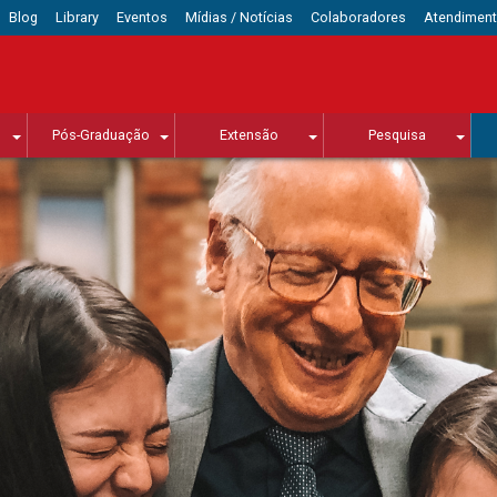
Blog
Library
Eventos
Mídias / Notícias
Colaboradores
Atendimen
Pós-Graduação
Extensão
Pesquisa