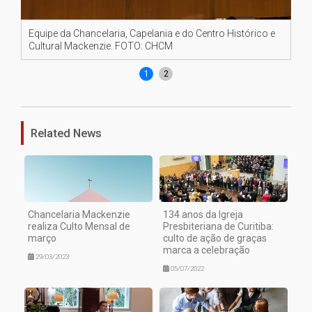
Equipe da Chancelaria, Capelania e do Centro Histórico e
Ch
Cultural Mackenzie. FOTO: CHCM
Ma
1
2
Related News
Chancelaria Mackenzie
134 anos da Igreja
realiza Culto Mensal de
Presbiteriana de Curitiba:
março
culto de ação de graças
marca a celebração
29/03/2023
05/07/2022