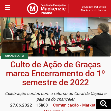
Faculdade Evangélica
Mackenzie do Paraná
CHANCELARIA
Culto de Ação de Graças
marca Encerramento do 1º
semestre de 2022
Celebração contou com o retorno do Coral da Capela e
palavra do chanceler
27.06.2022
15h03
Comunicação - Marketing