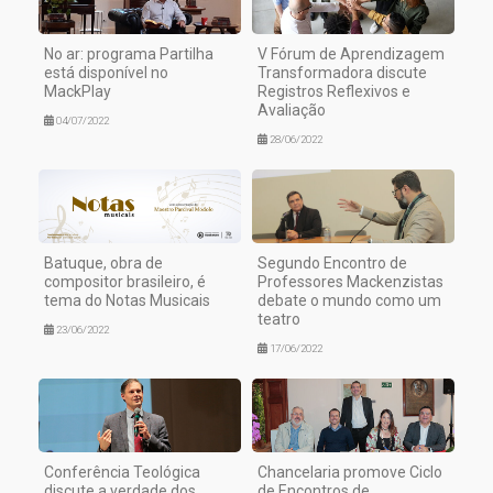
No ar: programa Partilha
V Fórum de Aprendizagem
está disponível no
Transformadora discute
MackPlay
Registros Reflexivos e
Avaliação
04/07/2022
28/06/2022
Batuque, obra de
Segundo Encontro de
compositor brasileiro, é
Professores Mackenzistas
tema do Notas Musicais
debate o mundo como um
teatro
23/06/2022
17/06/2022
Conferência Teológica
Chancelaria promove Ciclo
discute a verdade dos
de Encontros de