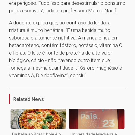
era perigoso. Tudo isso para desestimular o consumo
pelos escravos”, indica a professora Márcia Nacif.
A docente explica que, ao contrário da lenda, a
mistura é muito benéfica. “É uma bebida muito
saborosa e altamente nutritiva. A manga é rica em
betacaroteno, contém fósforo, potássio, vitamina C
e fibras. O leite é fonte de proteína de alto valor
biológico, cálcio - não havendo outro item que
forneça a mesma quantidade -, fósforo, magnésio e
vitaminas A, D e riboflavina”, conclui.
1
Related News
Da Itália ao Brasil: hoje é o
Universidade Mackenzie