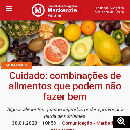
Faculdade Evangélica
Mackenzie do Paraná
ATUALIDADES
Cuidado: combinações de
alimentos que podem não
fazer bem
Alguns alimentos quando ingeridos podem provocar a
perda de nutrientes
30.01.2023
10h53
Comunicação - Marketing