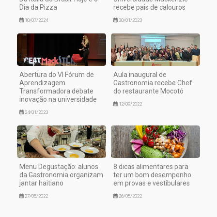
Dia da Pizza
recebe pais de calouros
10/07/2024
30/01/2023
Abertura do VI Fórum de
Aula inaugural de
Aprendizagem
Gastronomia recebe Chef
Transformadora debate
do restaurante Mocotó
inovação na universidade
12/09/2022
24/01/2023
Menu Degustação: alunos
8 dicas alimentares para
da Gastronomia organizam
ter um bom desempenho
jantar haitiano
em provas e vestibulares
27/05/2022
26/05/2022