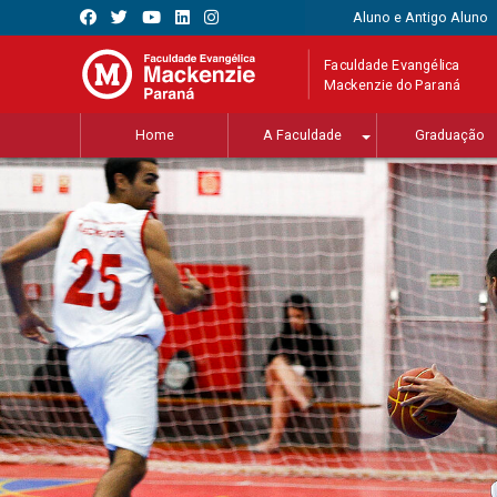
Aluno e Antigo Aluno
Faculdade Evangélica
Mackenzie do Paraná
Home
A Faculdade
Graduação