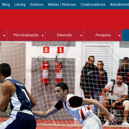
Blog
Library
Eventos
Mídias / Notícias
Colaboradores
Atendimen
Pós-Graduação
Extensão
Pesquisa