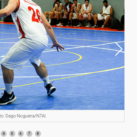
to: Dago Nogueira/NTAI.
Atle
4
5
6
7
8