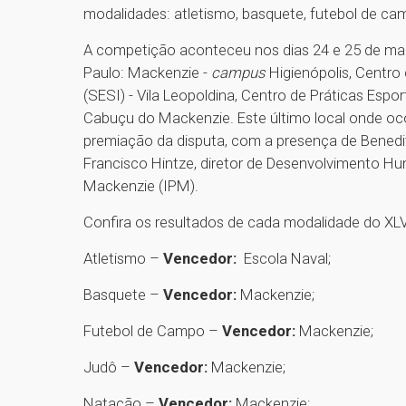
modalidades: atletismo, basquete, futebol de camp
A competição aconteceu nos dias 24 e 25 de mai
Paulo: Mackenzie -
campus
Higienópolis, Centro 
(SESI) - Vila Leopoldina, Centro de Práticas Espo
Cabuçu do Mackenzie. Este último local onde o
premiação da disputa, com a presença de Benedit
Francisco Hintze, diretor de Desenvolvimento Hum
Mackenzie (IPM).
Confira os resultados de cada modalidade do XL
Atletismo –
Vencedor:
Escola Naval;
Basquete –
Vencedor:
Mackenzie;
Futebol de Campo –
Vencedor:
Mackenzie;
Judô –
Vencedor:
Mackenzie;
Natação –
Vencedor:
Mackenzie;