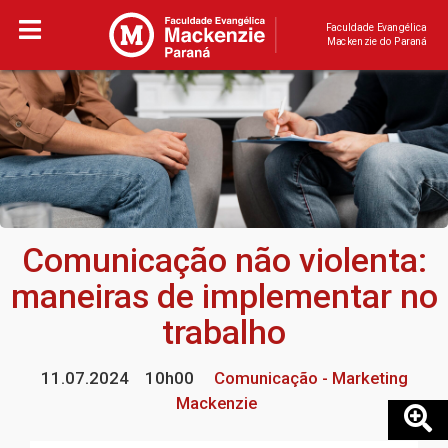
Faculdade Evangélica
Mackenzie do Paraná
Comunicação não violenta:
maneiras de implementar no
trabalho
11.07.2024
10h00
Comunicação - Marketing
Mackenzie