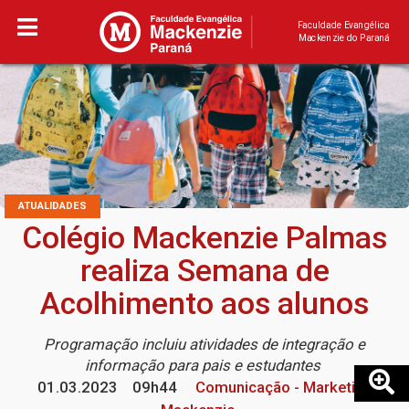
Faculdade Evangélica
Mackenzie do Paraná
ATUALIDADES
Colégio Mackenzie Palmas
realiza Semana de
Acolhimento aos alunos
Programação incluiu atividades de integração e
informação para pais e estudantes
01.03.2023
09h44
Comunicação - Marketing