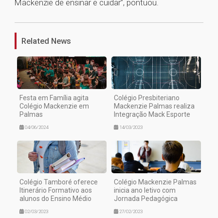
Mackenzie de ensinar e cuidar”, pontuou.
1
Related News
Festa em Família agita
Colégio Presbiteriano
Colégio Mackenzie em
Mackenzie Palmas realiza
Palmas
Integração Mack Esporte
04/06/2024
14/03/2023
Colégio Tamboré oferece
Colégio Mackenzie Palmas
Itinerário Formativo aos
inicia ano letivo com
alunos do Ensino Médio
Jornada Pedagógica
02/03/2023
27/02/2023