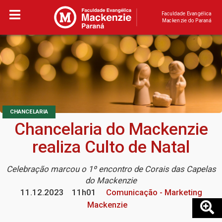
Faculdade Evangélica
Mackenzie do Paraná
CHANCELARIA
Chancelaria do Mackenzie
realiza Culto de Natal
Celebração marcou o 1º encontro de Corais das Capelas
do Mackenzie
11.12.2023
11h01
Comunicação - Marketing
Mackenzie