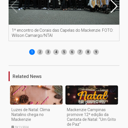
1º encontro de Corais das Capelas do Mackenzie. FOTO:
Cu
Wilson Camargo/NTAI
1
2
3
4
5
6
7
8
9
Related News
Luzes de Natal: Clima
Mackenzie Campinas
Natalino chega no
promove 12ª edição da
Mackenzie
Cantata de Natal: "Um Grito
de Paz"
19/11/2024