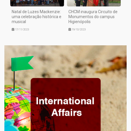
Natal de Luzes Mackenzie:
CHCM inaugura Circuito de
uma celebração histórica e
Monumentos do campus
musical
Higienópolis
17/11/2023
19/10/2023