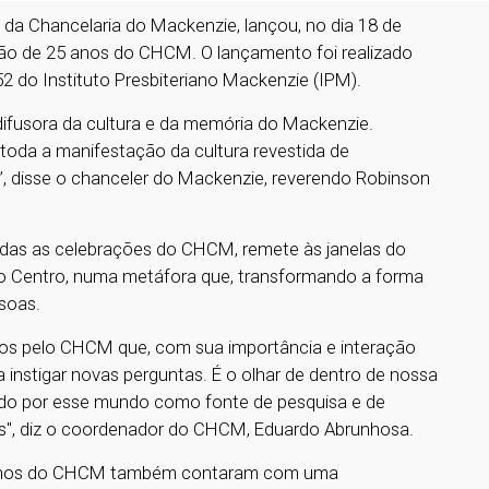
 da Chancelaria do Mackenzie, lançou, no dia 18 de
ção de 25 anos do CHCM. O lançamento foi realizado
52 do Instituto Presbiteriano Mackenzie (IPM).
 difusora da cultura e da memória do Mackenzie.
 toda a manifestação da cultura revestida de
, disse o chanceler do Mackenzie, reverendo Robinson
odas as celebrações do CHCM, remete às janelas do
a o Centro, numa metáfora que, transformando a forma
ssoas.
dos pelo CHCM que, com sua importância e interação
 instigar novas perguntas. É o olhar de dentro de nossa
hado por esse mundo como fonte de pesquisa e de
s", diz o coordenador do CHCM, Eduardo Abrunhosa.
25 anos do CHCM também contaram com uma