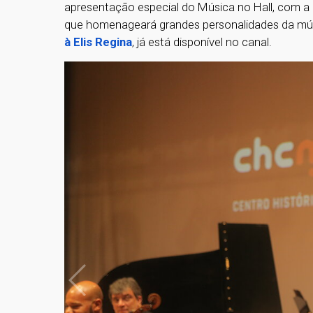
apresentação especial do Música no Hall, com a 
que homenageará grandes personalidades da músi
à Elis Regina
, já está disponível no canal.