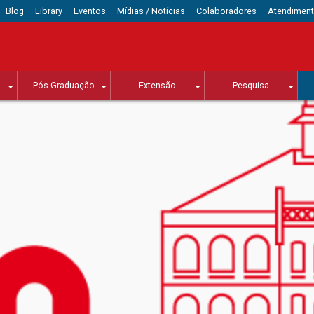
Blog
Library
Eventos
Mídias / Notícias
Colaboradores
Atendimen
Pós-Graduação
Extensão
Pesquisa