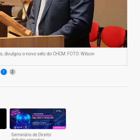
o, divulgou o novo selo do CHCM. FOTO: Wilson
Após
1
2
Seminário de Direito
debate aspectos