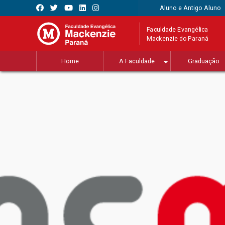
Aluno e Antigo Aluno
Faculdade Evangélica
Mackenzie do Paraná
Home
A Faculdade
Graduação