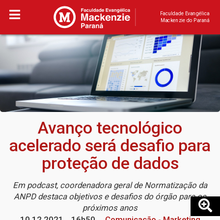
Faculdade Evangélica
Mackenzie do Paraná
Avanço tecnológico
acelerado será desafio para
proteção de dados
Em podcast, coordenadora geral de Normatização da
ANPD destaca objetivos e desafios do órgão para os
próximos anos
10.12.2021
16h50
Comunicação - Marketing