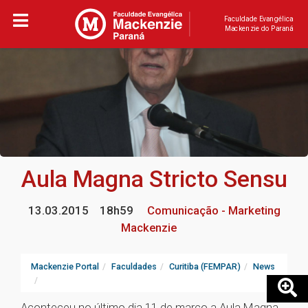
Faculdade Evangélica
Mackenzie do Paraná
Aula Magna Stricto Sensu
13.03.2015
18h59
Comunicação - Marketing
Mackenzie
Mackenzie Portal
Faculdades
Curitiba (FEMPAR)
News
Aconteceu no último dia 11 de março a Aula Magna