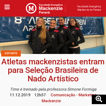
Faculdade Evangélica
Mackenzie do Paraná
ESPORTE
Atletas mackenzistas entram
para Seleção Brasileira de
Nado Artístico
Time é treinado pela professora Simone Formiga
11.12.2019
12h57
Comunicação - Marketing
Mackenzie