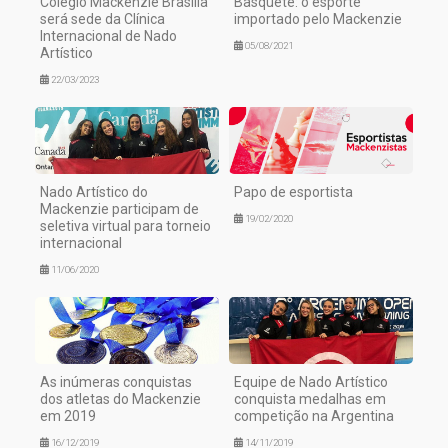
Colégio Mackenzie Brasília
Basquete: o esporte
será sede da Clínica
importado pelo Mackenzie
Internacional de Nado
05/08/2021
Artístico
22/03/2023
Nado Artístico do
Papo de esportista
Mackenzie participam de
19/02/2020
seletiva virtual para torneio
internacional
11/06/2020
As inúmeras conquistas
Equipe de Nado Artístico
dos atletas do Mackenzie
conquista medalhas em
em 2019
competição na Argentina
16/12/2019
14/11/2019