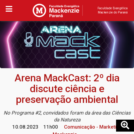
Faculdade Evangélica
Mackenzie do Paraná
Arena MackCast: 2º dia
discute ciência e
preservação ambiental
No Programa #2, convidados foram da área das Ciências
da Natureza
10.08.2023
11h00
Comunicação - Marketing