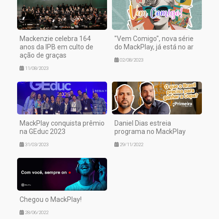
Mackenzie celebra 164
"Vem Comigo", nova série
anos da IPB em culto de
do MackPlay, já está no ar
ação de graças
02/08/2023
11/08/2023
MackPlay conquista prêmio
Daniel Dias estreia
na GEduc 2023
programa no MackPlay
31/03/2023
29/11/2022
Chegou o MackPlay!
28/06/2022