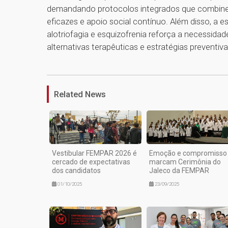
demandando protocolos integrados que combinem
eficazes e apoio social contínuo. Além disso, a e
alotriofagia e esquizofrenia reforça a necessid
alternativas terapêuticas e estratégias preventiva
Related News
Vestibular FEMPAR 2026 é
Emoção e compromisso
cercado de expectativas
marcam Cerimônia do
dos candidatos
Jaleco da FEMPAR
01/10/2025
23/09/2025