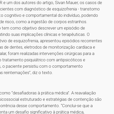
 e um dos autores do artigo, Sivan Mauer, os casos de
cientes com diagnóstico de esquizofrenia - transtorno
 cognitivo e comportamental do indivíduo, podendo
de risco, como a ingestão de corpos estranhos.
so tem como objetivo descrever um episódio de
tindo suas implicações clínicas e terapêuticas. O
évio de esquizofrenia, apresentou episódios recorrentes
as de dentes, eletrodos de monitorização cardíaca e
lar, foram realizadas intervenções cirúrgicas para a
o tratamento psiquiátrico com antipsicóticos e
s, o paciente persistiu com o comportamento
 reinternações”, diz o texto.
 como “desafiadoras à prática médica”. A reavaliação
sicossocial estruturado e estratégias de contenção são
recorrência desse comportamento. “Conclui-se que a
nta um desafio significativo à prática médica,