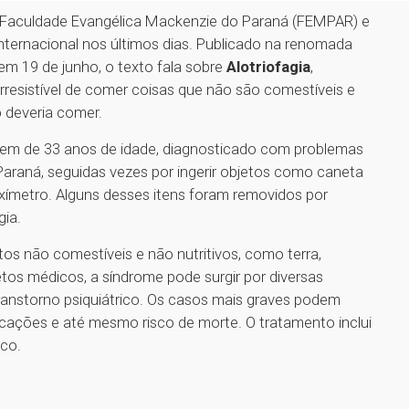
da Faculdade Evangélica Mackenzie do Paraná (FEMPAR) e
ternacional nos últimos dias. Publicado na renomada
em 19 de junho, o texto fala sobre
Alotriofagia
,
rresistível de comer coisas que não são comestíveis e
o deveria comer.
em de 33 anos de idade, diagnosticado com problemas
o Paraná, seguidas vezes por ingerir objetos como caneta
oxímetro. Alguns desses itens foram removidos por
gia.
s não comestíveis e não nutritivos, como terra,
etos médicos, a síndrome pode surgir por diversas
ranstorno psiquiátrico. Os casos mais graves podem
xicações e até mesmo risco de morte. O tratamento inclui
ico.