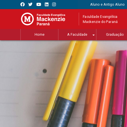
Aluno e Antigo Aluno
Faculdade Evangélica
Mackenzie do Paraná
Home
A Faculdade
Graduação