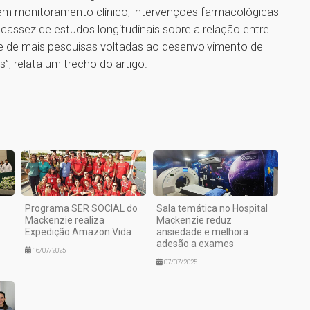
 monitoramento clínico, intervenções farmacológicas
scassez de estudos longitudinais sobre a relação entre
ade de mais pesquisas voltadas ao desenvolvimento de
s”, relata um trecho do artigo.
1
Programa SER SOCIAL do
Sala temática no Hospital
Mackenzie realiza
Mackenzie reduz
Expedição Amazon Vida
ansiedade e melhora
adesão a exames
16/07/2025
07/07/2025