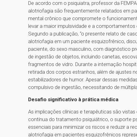
De acordo com o psiquiatra, professor da FEMPAR
alotriofagia são frequentemente relatados em pa
mental crônico que compromete o funcionamento
levar a maior impulsividade e a comportamentos 
Segundo a publicação, “o presente relato de ca
alotriofagia em um paciente esquizofrênico, discu
paciente, do sexo masculino, com diagnóstico pr
de ingestão de objetos, incluindo canetas, escov
fragmentos de vidro. Durante a internação hospita
retirada dos corpos estranhos, além de ajustes n
estabilizadores de humor. Apesar dessas medida
compulsivo de ingestão, necessitando de múltiplas
Desafio significativo à prática médica
As implicações clínicas e terapêuticas são vistas
contínua do tratamento psiquiátrico, o suporte p
essenciais para minimizar os riscos e reduzir a 
alotriofagia em pacientes esquizofrênicos represe