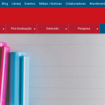
Blog
Library
Eventos
Mídias / Notícias
Colaboradores
Atendimen
Pós-Graduação
Extensão
Pesquisa