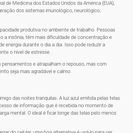
nal de Medicina dos Estados Unidos da América (EUA),
eração dos sistemas imunológico, neurológico,
apacidade produtiva no ambiente de trabalho. Pessoas
 a insônia, têm mais dificuldade de concentração e
e energia durante o dia a dia. Isso pode reduzir a
nte o nível de estresse.
 os pensamentos e atrapalham o repouso, mas com
ento seja mais agradável e calmo.
go das noites tranquilas. A luz azul emitida pelas telas
excesso de informação que é recebida no momento de
a mental. O ideal é ficar longe das telas pelo menos
 do celular, uma boa alternativa é usá-lo para ver