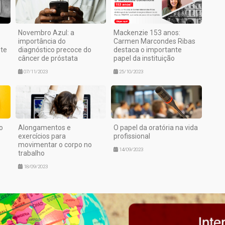
Novembro Azul: a
Mackenzie 153 anos:
importância do
Carmen Marcondes Ribas
ste
diagnóstico precoce do
destaca o importante
câncer de próstata
papel da instituição
07/11/2023
25/10/2023
o
Alongamentos e
O papel da oratória na vida
exercícios para
profissional
movimentar o corpo no
14/09/2023
trabalho
18/09/2023