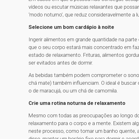
vídeos ou escutar músicas relaxantes que possa
‘modo noturno’, que reduz consideravelmente a luz
Selecione um bom cardápio à noite
Ingerir alimentos em grande quantidade na parte 
que o seu corpo estará mais concentrado em faz
estado de relaxamento. Frituras, alimentos gord
ser evitados antes de dormir.
As bebidas também podem comprometer o sono; b
chá mate) também influenciam. O ideal é buscar 
o de maracujá, ou um chá de camomila.
Crie uma rotina noturna de relaxamento
Mesmo com todas as preocupações ao longo do di
relaxamento para o corpo e a mente. Existem a
neste processo, como tomar um banho quente, al
disso, manter um horário fixo para dormir e acord