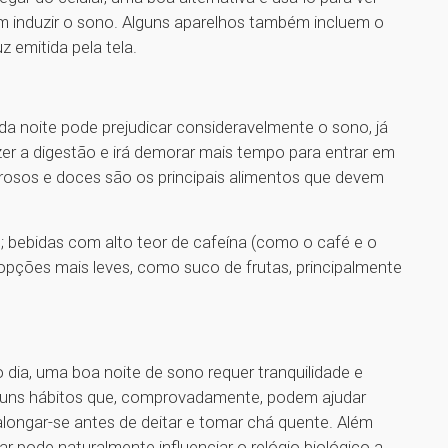
m induzir o sono. Alguns aparelhos também incluem o
 emitida pela tela.
da noite pode prejudicar consideravelmente o sono, já
er a digestão e irá demorar mais tempo para entrar em
urosos e doces são os principais alimentos que devem
ebidas com alto teor de cafeína (como o café e o
opções mais leves, como suco de frutas, principalmente
a, uma boa noite de sono requer tranquilidade e
lguns hábitos que, comprovadamente, podem ajudar
ongar-se antes de deitar e tomar chá quente. Além
ar pode naturalmente influenciar o relógio biológico a