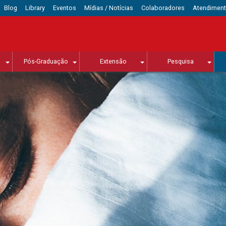
Blog
Library
Eventos
Mídias / Notícias
Colaboradores
Atendimen
Pós-Graduação
Extensão
Pesquisa