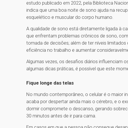
estudo publicado em 2022, pela Biblioteca Nacio
indica que uma boa noite de sono ajuda na recup
esquelético e muscular do corpo humano.
A qualidade de sono está diretamente ligada à c
que enfrentam problemas crônicos de sono, como
tomada de decisões; além de ter níveis limitados d
eficiência no trabalho e aumentar consideravelme
Algumas vezes, os desafios diários influenciam
algumas dicas práticas, é possível que este mom
Fique longe das telas
No mundo contemporâneo, o celular é o maior inimi
acaba por despertar ainda mais o cérebro, e o 
dormir compromete o descanso, gerando sobrecarg
30 minutos antes de ir para cama.
Em casos em que a pessoa não consegue desapegar