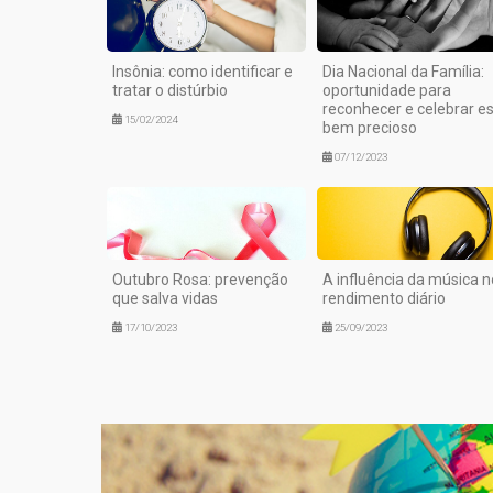
Insônia: como identificar e
Dia Nacional da Família:
tratar o distúrbio
oportunidade para
reconhecer e celebrar e
15/02/2024
bem precioso
07/12/2023
Outubro Rosa: prevenção
A influência da música n
que salva vidas
rendimento diário
17/10/2023
25/09/2023