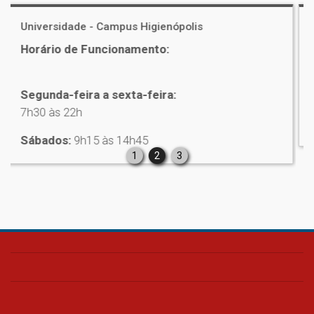
s
Universidade - Campus Alphaville
Horário de Funcionamento:
Segunda-feira a sexta-feira:
7h30 às
Sábados:
9h15 às 15h
1
2
3