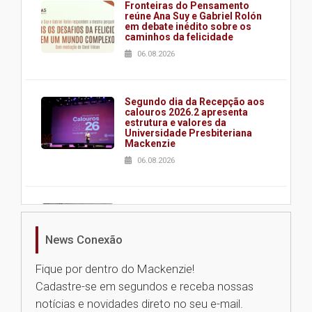
Fronteiras do Pensamento
reúne Ana Suy e Gabriel Rolón
em debate inédito sobre os
caminhos da felicidade
06.08.2026
Segundo dia da Recepção aos
calouros 2026.2 apresenta
estrutura e valores da
Universidade Presbiteriana
Mackenzie
06.08.2026
Nova apresentação do Centro
de Música Brasileira
homenageia artista brasileira
News Conexão
05.08.2026
Fique por dentro do Mackenzie!
Cadastre-se em segundos e receba nossas
Universidade Mackenzie
notícias e novidades direto no seu e-mail.
realizará nova edição da Feira