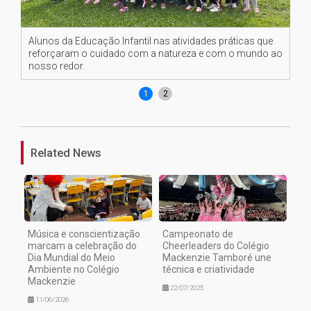
Alunos da Educação Infantil nas atividades práticas que
Alu
reforçaram o cuidado com a natureza e com o mundo ao
cu
nosso redor.
1
2
Related News
Música e conscientização
Campeonato de
marcam a celebração do
Cheerleaders do Colégio
Dia Mundial do Meio
Mackenzie Tamboré une
Ambiente no Colégio
técnica e criatividade
Mackenzie
22/07/2025
11/06/2026