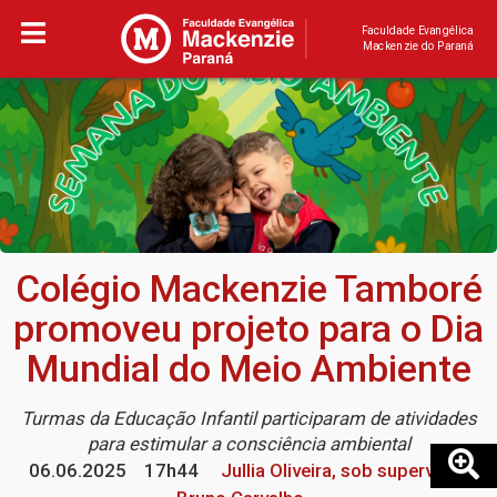
Faculdade Evangélica
Mackenzie do Paraná
Colégio Mackenzie Tamboré
promoveu projeto para o Dia
Mundial do Meio Ambiente
Turmas da Educação Infantil participaram de atividades
para estimular a consciência ambiental
06.06.2025
17h44
Jullia Oliveira, sob supervisão