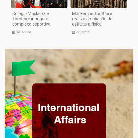
Colégio Mackenzie
Mackenzie Tamboré
Tamboré inaugura
realiza ampliação de
complexo esportivo
estrutura física
08/11/2024
20/03/2024