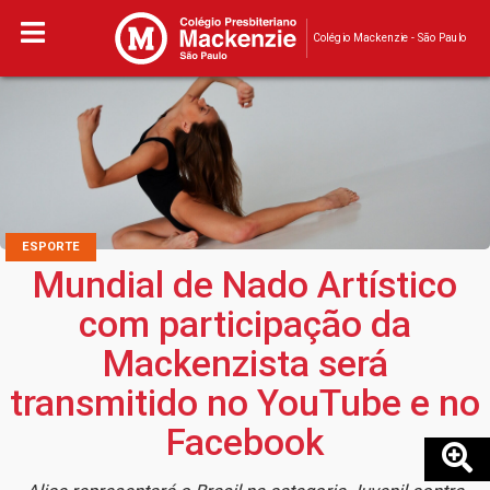
Colégio Mackenzie - São Paulo
ESPORTE
Mundial de Nado Artístico
com participação da
Mackenzista será
transmitido no YouTube e no
Facebook